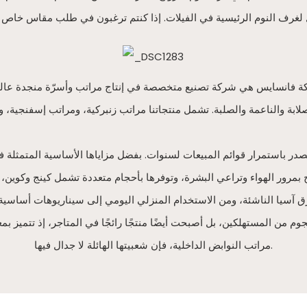
 إذ تتصدر باستمرار قوائم المبيعات لسنوات. بفضل مزاياها الأساسية المتمثلة
 بمرور الهواء وتراعي البشرة، وتوفرها بأحجام متعددة تشمل كينج وكوين
ق آسيا الناشئة، ومن الاستخدام المنزلي اليومي إلى سيناريوهات أساسية مثل 
م من المستهلكين، بل أصبحت أيضًا منتجًا رائجًا في المتاجر، إذ تتميز بم
مراتب النوابض الداخلية، فإن شعبيتها الهائلة لا جدال فيها.