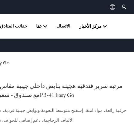
الاتصال
حقائب الفنادق
مركز الأخبار
عنا
مرتبة سرير فندقية هجينة بنابض
مع صندوق - سعر الجملة 21PB-41 Easy Go
حرفية رائعة، مواد آمنة، إسفنج متوسط ​​النعومة ونوابض جيبية فردية، م
الألياف الزجاجية، دعم إضافي للحواف،