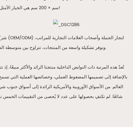
سم × 200 سم هي الخيار الأمثل لغرف النوم الرئيسية في الفيلات. إذا كنتم ترغبون في طلب مقاس خاص بكم، فلا تترددوا في التواصل معنا!
ونوفر تشكيلة واسعة من المنتجات، تتراوح بين متوسطة الصلابة والناعمة والصلبة. تشمل منتجاتنا مراتب زنبركية، ومراتب إسفنجية، ومراتب ضغط، ومراتب فندقية، بجودة فائقة وأسعار تنافسية.
تُعدّ هذه المرتبة ذات النوابض الداخلية منتجنا الرائد والأكثر مبيعًا،
بالإضافة إلى تصميمها المضغوط العملي، وخصائصها العملية التي تسمح
العالم. من الأسواق الأوروبية والأمريكية الرائدة إلى أسواق جنوب شر
شائعًا. لم تكتفِ بحصولها على عدد لا يُحصى من التقييمات الخمس نجو