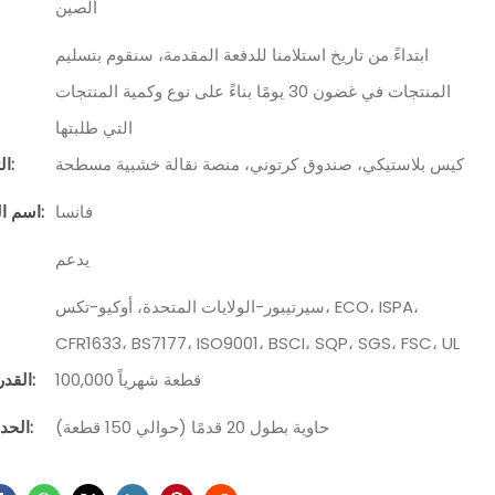
الصين
ابتداءً من تاريخ استلامنا للدفعة المقدمة، سنقوم بتسليم
المنتجات في غضون 30 يومًا بناءً على نوع وكمية المنتجات
التي طلبتها
كيس بلاستيكي، صندوق كرتوني، منصة نقالة خشبية مسطحة
التعبئة والتغليف:
فانسا
اسم العلامة التجارية:
يدعم
سيرتيبور-الولايات المتحدة، أوكيو-تكس، ECO، ISPA،
CFR1633، BS7177، ISO9001، BSCI، SQP، SGS، FSC، UL
100,000 قطعة شهرياً
القدرة على التوريد:
حاوية بطول 20 قدمًا (حوالي 150 قطعة)
الحد الأدنى للطلب: