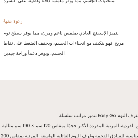
منحنيات الجسم، مما يوفر ملمساً دافئاً ولطيفاً على البشرة.
رغوة عادية
يتميز الإسفنج العادي بملمس ناعم ومرن، مما يوفر سطح نوم
مريح. فهو يتكيف مع انحناءات الجسم، ويخفف الضغط على نقاط
الجسم، ويوفر دعماً وراحة جيدين.
تتوفر مراتبنا بمجموعة واسعة من المقاسات لتناسب مختلف الاحتياجات: المرتبة المفردة بمقاس 90 سم × 190 سم مناسبة لسكن الطلاب والشقق الفردية. المرتبة المفردة الأكبر حجمًا بمقاس 120 سم × 190 سم مثالية
لغرف النوم في المنزل. المرتبة المزدوجة بمقاس 150 سم × 200 سم شائعة الاستخدام في غرف نوم الأزواج. المرتبة بمقاس 180 سم × 200 سم مناسبة للفنادق الفخمة وغرف النوم العائلية الواسعة. المرتبة بمقاس 200