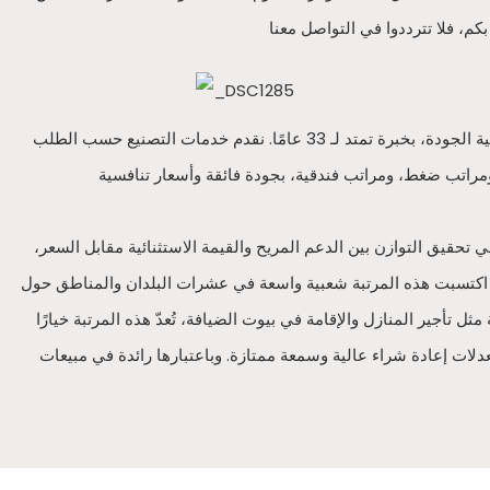
شركة فانسايس هي شركة تصنيع متخصصة في إنتاج مراتب وأسرّة منجدة عالية الجودة، بخبرة تمتد لـ 33 عامًا. نقدم خدمات التصنيع حسب الطلب (OEM/ODM) لتجار الجملة وأصحاب العلامات التجارية للمراتب،
 في تحقيق التوازن بين الدعم المريح والقيمة الاستثنائية مقابل السعر،
، اكتسبت هذه المرتبة شعبية واسعة في عشرات البلدان والمناطق حول
تأجير المنازل والإقامة في بيوت الضيافة، تُعدّ هذه المرتبة خيارًا
عدلات إعادة شراء عالية وسمعة ممتازة. وباعتبارها رائدة في مبيعات