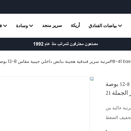
أريكة
سرير منجد
بياضات الفنادق
وسادة
ف
مصنعون محترفون للمراتب منذ عام 1992
 داخلي جيبية مقاس 8-12 بوصة مع صندوق - سعر الجملة 21PB-41 Easy Go
مرتبة سرير فندقية هجينة بنابض داخلي جيبية مقاس 8-12 بوصة
رتبة خالية من
 تخفيف الضغط