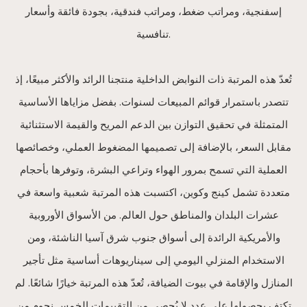
إسفنجية، ومراتب ضغط، ومراتب فندقية، بجودة فائقة وأسعار
تنافسية.
تُعدّ هذه المرتبة ذات النوابض الداخلية منتجنا الرائد والأكثر مبيعًا، إذ
تتصدر باستمرار قوائم المبيعات لسنوات. بفضل مزاياها الأساسية
المتمثلة في تحقيق التوازن بين الدعم المريح والقيمة الاستثنائية
مقابل السعر، بالإضافة إلى تصميمها المضغوط العملي، وخصائصها
العملية التي تسمح بمرور الهواء وتراعي البشرة، وتوفرها بأحجام
متعددة تشمل كينج وكوين، اكتسبت هذه المرتبة شعبية واسعة في
عشرات البلدان والمناطق حول العالم. من الأسواق الأوروبية
والأمريكية الرائدة إلى أسواق جنوب شرق آسيا الناشئة، ومن
الاستخدام المنزلي اليومي إلى سيناريوهات أساسية مثل تأجير
المنازل والإقامة في بيوت الضيافة، تُعدّ هذه المرتبة خيارًا شائعًا. لم
تكتفِ بحصولها على عدد لا يُحصى من التقييمات الخمس نجوم من