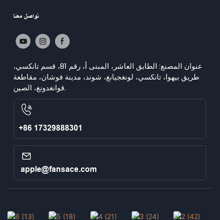
تواصل معنا
عنوان المصنع: الطابق العاشر، المبنى أ، رقم 81، قسم تانكسي،
طريق بيهوا، تانكسي، لونغجيانغ، شوند، مدينة فوشان، مقاطعة
قوانغدونغ، الصين.
+86 17329888301
apple@fansace.com