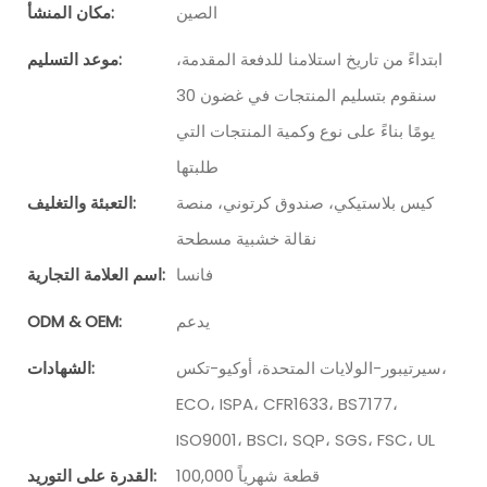
الصين
مكان المنشأ:
ابتداءً من تاريخ استلامنا للدفعة المقدمة،
موعد التسليم:
سنقوم بتسليم المنتجات في غضون 30
يومًا بناءً على نوع وكمية المنتجات التي
طلبتها
كيس بلاستيكي، صندوق كرتوني، منصة
التعبئة والتغليف:
نقالة خشبية مسطحة
فانسا
اسم العلامة التجارية:
يدعم
ODM & OEM:
سيرتيبور-الولايات المتحدة، أوكيو-تكس،
الشهادات:
ECO، ISPA، CFR1633، BS7177،
ISO9001، BSCI، SQP، SGS، FSC، UL
100,000 قطعة شهرياً
القدرة على التوريد: