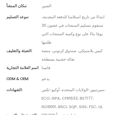
الصين
مكان المنشأ:
ابتداءً من تاريخ استلامنا للدفعة المقدمة،
موعد التسليم:
سنقوم بتسليم المنتجات في غضون 30
يومًا بناءً على نوع وكمية المنتجات التي
طلبتها
كيس بلاستيكي، صندوق كرتوني، منصة
التعبئة والتغليف:
نقالة خشبية مسطحة
فانسا
اسم العلامة التجارية:
يدعم
ODM & OEM:
سيرتيبور-الولايات المتحدة، أوكيو-تكس،
الشهادات:
ECO، ISPA، CFR1633، BS7177،
ISO9001، BSCI، SQP، SGS، FSC، UL