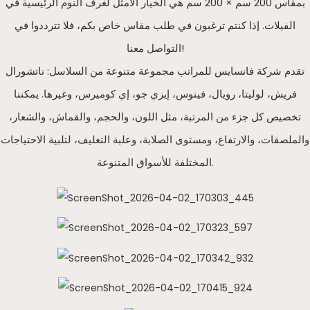
بمقاس 200 سم × 200 سم هي الخيار الأمثل لغرف النوم الرئيسية في
الفيلات. إذا كنتم ترغبون في طلب مقاس خاص بكم، فلا تترددوا في
التواصل معنا!
تقدم شركة فانسايس للمراتب مجموعة متنوعة من السلاسل: ناتشورال
فريش، لوليتا، رويال، فينوس، إيزي جو، إي كوميرس، وغيرها. يمكننا
تخصيص كل جزء من المرتبة، مثل اللون، والحجم، والقماش، والشعار،
والملصقات، والارتفاع، ومستوى الصلابة، وعلبة التغليف، لتلبية الاحتياجات
المختلفة للأسواق المتنوعة.