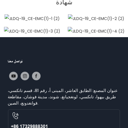
شهادة
تواصل معنا
عنوان المصنع: الطابق العاشر، المبنى أ، رقم 81، قسم تانكسي،
طريق بيهوا، تانكسي، لونغجيانغ، شوند، مدينة فوشان، مقاطعة
قوانغدونغ، الصين.
+86 17329888301