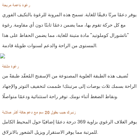
رغوة ناعمة مريحة
يوفر دعمًا مرنًا دقيقًا للغاية. تسمح هذه المرونة للرغوة بالتكيف الفوري
مع كل حركة تقوم بها، مما يضمن دعمًا ثابتًا دون أي مقاومة. رغوة
"ناتشورال كوملوتيد" مادة متينة للغاية، مما يضمن الحفاظ على هذا
المستوى من الراحة والدعم لسنوات طويلة قادمة.
رغوة ملتفة
تُضيف هذه الطبقة العلوية المصنوعة من الإسفنج المُعقّد طبقةً من
الراحة بسمك ثلاث بوصات إلى مرتبتك! صُممت لتخفيف التوتر والإجهاد
ونقاط الضغط أثناء نومك. توفر راحة استثنائية ودعمًا متواصلًا.
زنبرك جيب بطول 20 سم مع دعم حافة أكثر صلابة
يوفر الغلاف الرغوي بزاوية 369 درجة دعمًا إضافيًا حول المحيط الكامل
للمرتبة مما يوفر الاستقرار ويزيل الشعور بالانزلاق.