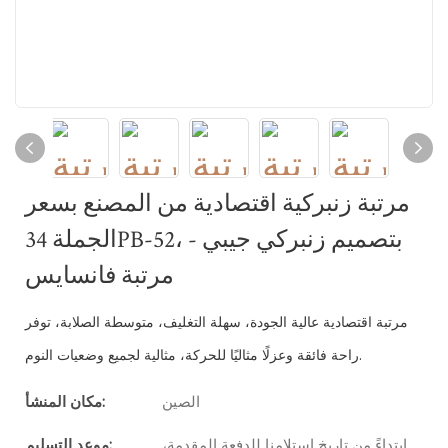
مرتبة زنبركية اقتصادية من المصنع بسعر
الجملة 34PB-52، بتصميم زنبركي جيبي -
مرتبة فانسايس
مرتبة اقتصادية عالية الجودة،
سهلة التغليف،
متوسطة الصلابة، توفر
راحة فائقة وعزلًا مثاليًا للحركة، مثالية لجميع وضعيات النوم.
الصين
مكان المنشأ:
ابتداءً من تاريخ استلامنا للدفعة المقدمة،
موعد التسليم: