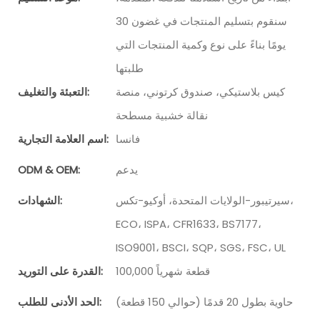
سنقوم بتسليم المنتجات في غضون 30
يومًا بناءً على نوع وكمية المنتجات التي
طلبتها
كيس بلاستيكي، صندوق كرتوني، منصة
التعبئة والتغليف:
نقالة خشبية مسطحة
فانسا
اسم العلامة التجارية:
يدعم
ODM & OEM:
سيرتيبور-الولايات المتحدة، أوكيو-تكس،
الشهادات:
ECO، ISPA، CFR1633، BS7177،
ISO9001، BSCI، SQP، SGS، FSC، UL
100,000 قطعة شهرياً
القدرة على التوريد:
حاوية بطول 20 قدمًا (حوالي 150 قطعة)
الحد الأدنى للطلب: