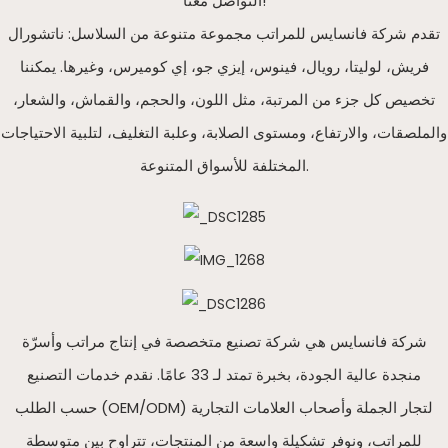
التواصل معنا!
تقدم شركة فانسايس للمراتب مجموعة متنوعة من السلاسل: ناتشورال
فريش، لوليتا، رويال، فينوس، إيزي جو، إي كوميرس، وغيرها. يمكننا
تخصيص كل جزء من المرتبة، مثل اللون، والحجم، والقماش، والشعار،
والملصقات، والارتفاع، ومستوى الصلابة، وعلبة التغليف، لتلبية الاحتياجات
المختلفة للأسواق المتنوعة.
شركة فانسايس هي شركة تصنيع متخصصة في إنتاج مراتب وأسرّة
منجدة عالية الجودة، بخبرة تمتد لـ 33 عامًا. نقدم خدمات التصنيع
حسب الطلب (OEM/ODM) لتجار الجملة وأصحاب العلامات التجارية
للمراتب، ونوفر تشكيلة واسعة من المنتجات، تتراوح بين متوسطة