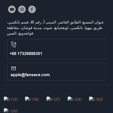
عنوان المصنع: الطابق العاشر، المبنى أ، رقم 81، قسم تانكسي،
طريق بيهوا، تانكسي، لونغجيانغ، شوند، مدينة فوشان، مقاطعة
قوانغدونغ، الصين.
+86 17329888301
apple@fansace.com