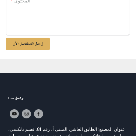
المحتوى
إرسال الاستفسار الآن
تواصل معنا
عنوان المصنع: الطابق العاشر، المبنى أ، رقم 81، قسم تانكسي،
طريق بيهوا، تانكسي، لونغجيانغ، شوند، مدينة فوشان، مقاطعة