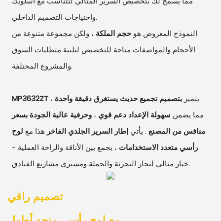
مما يسمح لك بتخصيص السرير المثالي لتتناسب مع أسلوبك
واحتياجات التصميم الداخلي.
النموذج المعروض هو
حجم الملكة
، ولكن مجموعة متنوعة من
الأحجام والمواصفات متاحة للتخصيص لتلبية متطلبات السوق
والمشروع المختلفة.
يتميز
بتصميم تجميع حديث يستغرق دقيقة واحدة
،
MP3632ZT
مما يضمن
سهولة الإعداد
دعم قوي
،
وحرفية عالية الجودة
بسعر
منافس من المصنع
. يأتي
إطار السرير الجلدي الفاخر
هذا مع
لوح
رأسي متعدد الاستخدامات
، يجمع بين الأناقة والراحة العملية -
خيار مثالي لتجار التجزئة والجملة ومشتري مشاريع الفنادق.
تصميم راقي
مع لوح رأسي منجد أطول