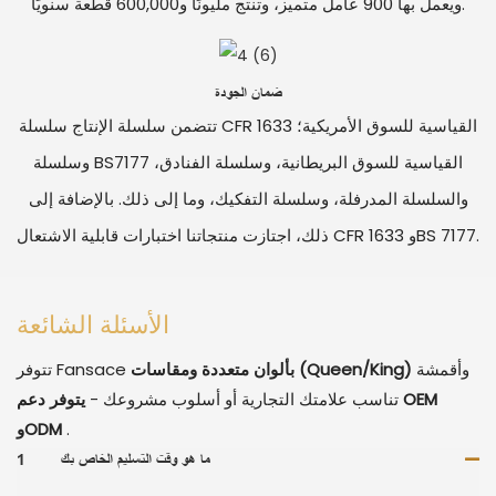
ويعمل بها 900 عامل متميز، وتنتج مليونًا و600,000 قطعة سنويًا.
ضمان الجودة
تتضمن سلسلة الإنتاج سلسلة CFR 1633 القياسية للسوق الأمريكية؛
وسلسلة BS7177 القياسية للسوق البريطانية، وسلسلة الفنادق،
والسلسلة المدرفلة، وسلسلة التفكيك، وما إلى ذلك. بالإضافة إلى
ذلك، اجتازت منتجاتنا اختبارات قابلية الاشتعال CFR 1633 وBS 7177.
الأسئلة الشائعة
وأقمشة
بألوان متعددة ومقاسات (Queen/King)
Fansace
تتوفر
تناسب علامتك التجارية أو أسلوب مشروعك -
يتوفر دعم OEM
.
وODM
ما هو وقت التسليم الخاص بك
1