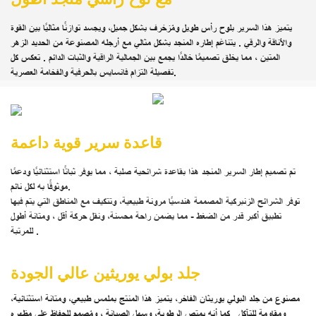
يتميز هذا السرير بلوح رأس طويل ومُزخرف بشكل جميل، ويجسد توازنًا مثاليًا بين
القوة
والأناقة والرقي
. يتناغم
إطاره المنجد
بشكل مثالي مع
أرجله المصنوعة من الحديد الزهر
المتين
، مما يخلق تصميمًا خالدًا يجمع بين
الجمالية الراقية
والثبات الدائم
. تعكس كل
تفصيلة التزام فانسايس بالحرفية والفخامة العصرية.
قاعدة سرير قوية داعمة
تم تصميم إطار السرير المنجد هذا
بقاعدة شرائحية صلبة
، مما يوفر
ثباتًا استثنائيًا ودعمًا
به لكل نائم.
موثوقًا
توفر
الشرائح الزنبركية المصممة هندسيًا
مرونة طبيعية، وتتكيف مع المناطق التي يتم فيها
تطبيق أكبر قدر من الضغط - مما يضمن
راحة محسنة، ونقل حركة أقل
،
ومتانة أطول
.
للمرتبة
جلد بولي يوريثين عالي الجودة
مصنوع من جلد البولي يوريثان الفاخر، يتميز هذا المنتج
بملمس طبيعي، ومتانة استثنائية،
ومقاومة للتآكل
. كما أنه
يمتص الرطوبة، وسهل الصيانة
، ومُصمم للحفاظ على مظهره