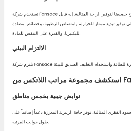
تستخدم شركة Fansace نسيج البلاستيك المحيطي المعاد تدويره، المصنوع من زجاجات بلاستيكية والمنسوج خصيصًا لتوفير الراحة المثالية. إنه قابل
 إلى توفير تبديد ممتاز للحرارة، وامتصاص الرطوبة، وخصائص مضادة
للبكتيريا، والقدرة على التنفس للمادة.
الالتزام البيئي
 من Fansace
نوابض جيبية بخمس مناطق
الفقري المثالية. توفر حافة الزنبرك المعززة دعماً إضافياً على
طول جوانب المرتبة.