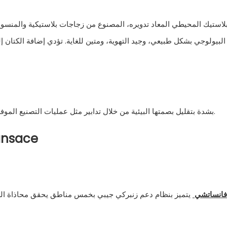
البيولوجي بشكل طبيعي، وجيد التهوية، ومتين للغاية. تؤدي إضافة الكتان
تلتزم شركة Fansace بشدة بتقليل بصمتها البيئية من خلال تدابير مثل عمليات التصنيع الموفرة للطاقة واستخدام التغليف الصديق للبيئة.
استكشف مجموعة مراتب اللاتكس
فانساتشي
يتميز بنظام دعم زنبركي جيبي بخمس مناطق يحقق محاذاة العمود 