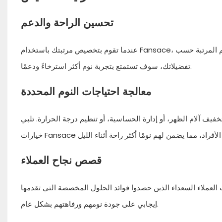
تحسين الراحة والدعم
عندما تقوم بتخصيص مرتبتك باستخدام Fansace، فإنك ستحصل على تحسين كبير في الراحة والدعم والمحاذاة. من خلال تصميم المرتبة حسب
تفضيلاتك، سوف تستمتع بتجربة نوم أكثر استرخاءً ودعمًا.
معالجة احتياجات النوم المحددة
فيف آلام الظهر، أو إدارة الحساسية، أو تنظيم درجة الحرارة. تلبي
قصص نجاح العملاء
عداء الذين حصدوا فوائد الحلول المخصصة التي تقدمها Fansace. وتوضح شهاداتهم بوضوح كيف أثر التخصيص بشكل
إيجابي على جودة نومهم ورفاهتهم بشكل عام.