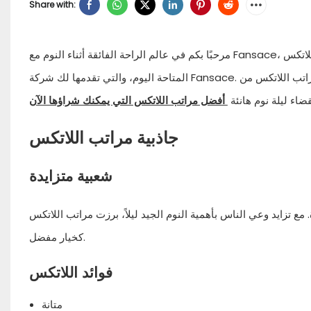
Share with:
مرحبًا بكم في عالم الراحة الفائقة أثناء النوم مع Fansace، الشركة الرائدة الشهيرة في مجال مراتب اللاتكس. سنستكشف أفضل مراتب اللاتكس
المتاحة اليوم، والتي تقدمها لك شركة Fansace. اكتشف تجسيدًا لفخامة النوم والجودة بينما نستكشف ما يجعل مراتب اللاتكس من Fansace الخيار
قضاء ليلة نوم هانئة
أفضل مراتب اللاتكس التي يمكنك شراؤها الآن
جاذبية مراتب اللاتكس
شعبية متزايدة
ع تزايد وعي الناس بأهمية النوم الجيد ليلاً، برزت مراتب اللاتكس
كخيار مفضل.
فوائد اللاتكس
متانة