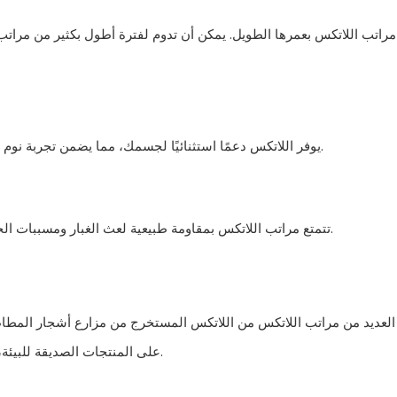
مراتب اللاتكس بعمرها الطويل. يمكن أن تدوم لفترة أطول بكثير من مراتب ال
يوفر اللاتكس دعمًا استثنائيًا لجسمك، مما يضمن تجربة نوم مريحة ومجددة. يتوافق مع منحنيات جسمك مع توفير الثبات الكافي.
تتمتع مراتب اللاتكس بمقاومة طبيعية لعث الغبار ومسببات الحساسية الأخرى، مما يجعلها خيارًا ممتازًا لمن يعانون من الحساسية.
 العديد من مراتب اللاتكس من اللاتكس المستخرج من مزارع أشجار المطاط 
على المنتجات الصديقة للبيئة، مما يجعل مراتب اللاتكس خيارًا جذابًا للمستهلكين المهتمين بالبيئة.