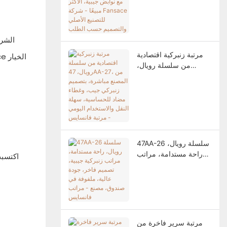
نوابض جيبية، الأكثر مبيعًا
- شركة Fansace للتصنيع
الأصلي والتصميم حسب
الطلب
مرتبة زنبركية اقتصادية
من سلسلة رويال،
47AA-27، من المصنع
مباشرة، بتصميم زنبركي
جيب، وغطاء مضاد
للحساسية، سهلة النقل
والاستخدام اليومي -
مرتبة فانسايس
47AA-26 سلسلة رويال،
راحة مستدامة، مراتب
اكتسبت
زنبركية جيبية، تصميم
فاخر، جودة عالية،
ملفوفة في صندوق،
مصنع - مراتب فانسايس
مرتبة سرير فاخرة من