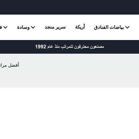
أريكة
سرير منجد
بياضات الفنادق
وسادة
ف
مصنعون محترفون للمراتب منذ عام 1992
أفضل مرات