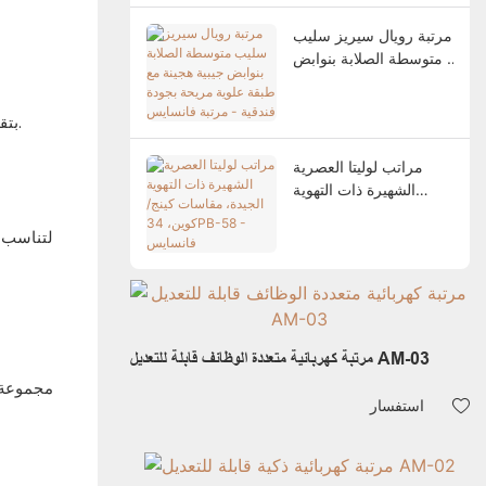
مرتبة رويال سيريز سليب
متوسطة الصلابة بنوابض
جيبية هجينة مع طبقة
علوية مريحة بجودة
تلتزم شركة Fansace بتقديم المراتب التي تلبي احتياجات وتفضيلات النوم الفردية. إن التزامهم بالتخصيص يجعلهم متميزين في صناعة المراتب.
فندقية - مرتبة فانسايس
مراتب لوليتا العصرية
الشهيرة ذات التهوية
الجيدة، مقاسات كينج/
كوين، 34PB-58 -
فانسايس
مرتبة كهربائية متعددة الوظائف قابلة للتعديل AM-03
استفسار