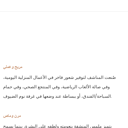
مريح وعملي
صُنعت المناشف لتوفير شعور فاخر في الأعمال المنزلية اليومية،
وفي صالة الألعاب الرياضية، وفي المنتجع الصحي، وفي حمام
السباحة/الفندق، أو ببساطة عند وضعها في غرفة نوم الضيوف.
مرن وماص
يتميز ملمس المنشفة بنعومته ولطفه على البشرة، بينما يسمح