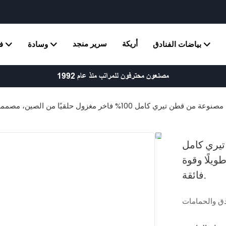
أريكة
سرير منجد
بياضات الفنادق
وسادة
ف
مصنعون محترفون للمراتب منذ عام 1992
يري كامل
ويلًا وقوة
فائقة.
دق والحمامات