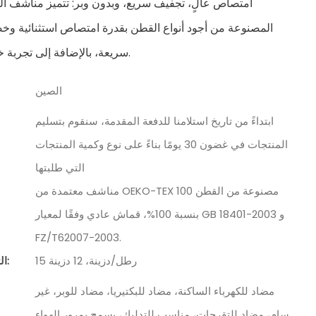
امتصاص عالٍ، تجفيف سريع، وبدون وبر: تتميز مناشف ال
المصنوعة من أجود أنواع القطن بقدرة امتصاص استثنائية و
سريعة، بالإضافة إلى تجربة خالية من الوبر.
الصين
ابتداءً من تاريخ استلامنا للدفعة المقدمة، سنقوم بتسليم
المنتجات في غضون 30 يومًا بناءً على نوع وكمية المنتجات
التي طلبتها
مناشف معتمدة من OEKO-TEX 100 مصنوعة من القطن
بنسبة 100%، قماش عادي وفقًا لمعيار GB 18401-2003 و
FZ/T62007-2003.
15 رطل/دزينة، 12 دزينة
التعبئة والتغليف:
مضاد للكهرباء الساكنة، مضاد للبكتيريا، مضاد للوبر، غير
سام، مضاد للتقرحات، مناسب للتدليك، يسمح بمرور الهواء