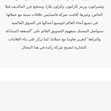
وشيراتون، وريتز كارلتون، وكراون بلازا، ومنتجع جزر المالديف فيلا
الخاص، وغيرها. أقامت شركة فانسايس علاقات متينة مع عملائها
في جميع أنحاء العالم لتوسيع أعمالها في السوق العالمية.
سنواصل التمسك بمفهوم التسويق القائم على "المنفعة المتبادلة
والنزاهة" لتعزيز تعاوننا مع عملائنا. كما نركز على بناء العلامات
التجارية لنصبح شركة رائدة في هذا المجال.