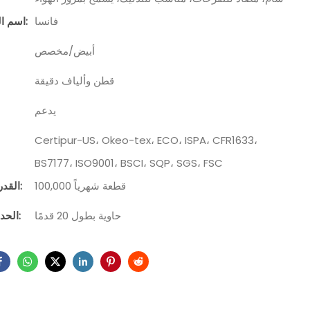
فانسا
اسم العلامة التجارية:
أبيض/مخصص
قطن وألياف دقيقة
يدعم
Certipur-US، Okeo-tex، ECO، ISPA، CFR1633،
BS7177، ISO9001، BSCI، SQP، SGS، FSC
100,000 قطعة شهرياً
القدرة على التوريد:
حاوية بطول 20 قدمًا
الحد الأدنى للطلب: