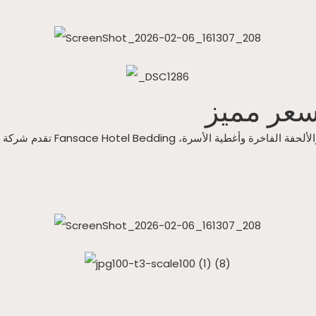
سعر مميز
تقدم شركة Fansace Hotel Bedding مجموعة واسعة من مفروشات الفنادق الفاخرة بما في ذلك الشراشف، وأغطية المراتب، ومنتجات الريش مثل الوسائد والألحفة، وأغطية اللحاف، والألحفة الفاخرة وأغطية الأسرة،