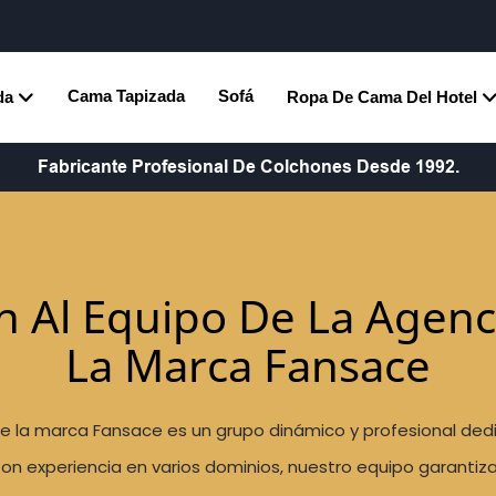
Cama Tapizada
Sofá
da
Ropa De Cama Del Hotel
Fabricante Profesional De Colchones Desde 1992.
n Al Equipo De La Agenc
La Marca Fansace
de la marca Fansace es un grupo dinámico y profesional ded
n experiencia en varios dominios, nuestro equipo garantiz