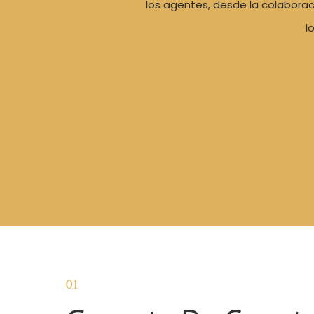
los agentes, desde la colaborac
l
01