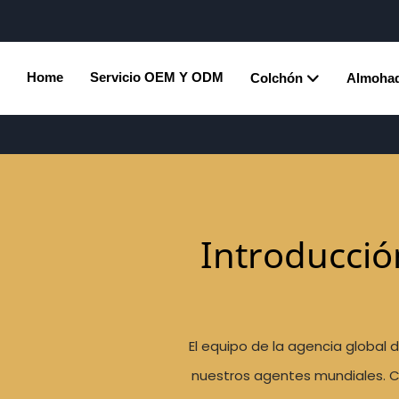
Home
Servicio OEM Y ODM
Colchón
Almoha
Introducció
El equipo de la agencia global 
nuestros agentes mundiales. Co