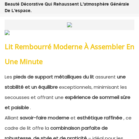
Beauté Décorative
Qui Rehaussent L'atmosphère Générale
De L'espace.
Lit Rembourré Moderne À Assembler En
Une Minute
Les
pieds de support métalliques du lit
assurent
une
stabilité et un équilibre
exceptionnels, minimisant les
secousses et offrant une
expérience de sommeil sûre
et paisible
.
Alliant
savoir-faire moderne
et
esthétique raffinée
, ce
cadre de lit offre la
combinaison parfaite de
robustesse, de style et de praticité
– idéal pour les