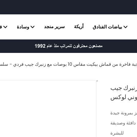
أريكة
سرير منجد
بياضات الفنادق
وسادة
ف
مصنعون محترفون للمراتب منذ عام 1992
فاخرة من قماش بيكيت مقاس 10 بوصات مع زنبرك جيب فردي - سلسلة هارموني لوكس
اس 10 بوصات مع زنبرك جيب
وني لوكس
يز بمرونة جيدة
دافئة وصديقة
للبشرة