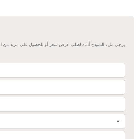
يرجى ملء النموذج أدناه لطلب عرض سعر أو للحصول على مزيد من المع