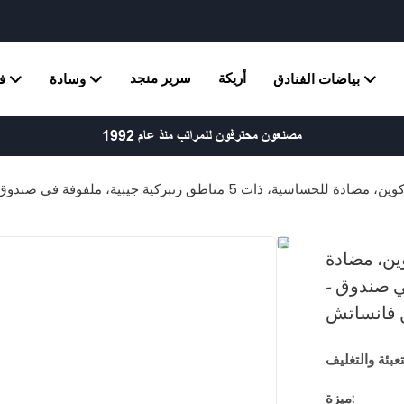
أريكة
سرير منجد
بياضات الفنادق
وسادة
ف
مصنعون محترفون للمراتب منذ عام 1992
ة جيبية، ملفوفة في صندوق - مرتبة فندقية من فانساتش
ين، مضادة
فة في صندوق -
ن فانساتش
ميزة: