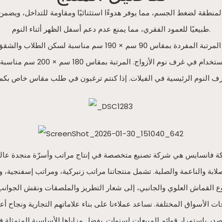
مقدار 20 سم استجابة دقيقة أحادية المنطقة لضغط الجسم، مما يوفر هدوءًا استثنائيًا ومقاو
طبيعيًا للعمود الفقري، مما يمنع عدم دعم أسفل الظهر أثناء النوم.
 القماش العلوي والجانبي، إلى شعار التطريز والملصقات ونقش الجوانب، با
 إذ تتصدر باستمرار قوائم المبيعات لسنوات. بفضل مزاياها الأساسية المتمثلة