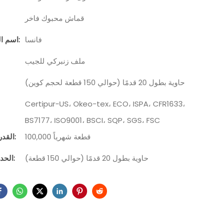
قماش محبوك فاخر
فانسا
اسم العلامة التجارية:
ملف زنبركي للجيب
حاوية بطول 20 قدمًا (حوالي 150 قطعة لحجم كوين)
Certipur-US، Okeo-tex، ECO، ISPA، CFR1633،
BS7177، ISO9001، BSCI، SQP، SGS، FSC
100,000 قطعة شهرياً
القدرة على التوريد:
حاوية بطول 20 قدمًا (حوالي 150 قطعة)
الحد الأدنى للطلب: