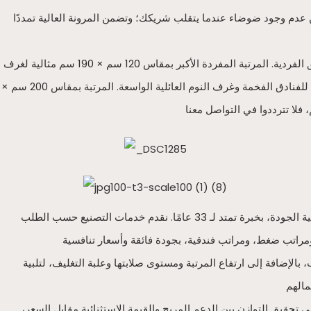
مة للتداخل، ويضمن عدم وجود ضوضاء عندما يتقلب شريكك؛ وتضمن المرونة العالية تمددًا
تتوفر مراتبنا بمجموعة واسعة من المقاسات لتناسب مختلف الاحتياجات: المرتبة المفردة بمقاس 90 سم × 190 سم مناسبة لسكن الطلاب والشقق الفردية. المرتبة المفردة الأكبر بمقاس 120 سم × 190 سم مثالية لغرف
النوم في المنزل. المرتبة المزدوجة بمقاس 150 سم × 200 سم شائعة الاستخدام في غرف نوم الأزواج. المرتبة بمقاس 180 سم × 200 سم مناسبة للفنادق الفخمة وغرف النوم العائلية الواسعة. المرتبة بمقاس 200 سم ×
شركة فانسايس هي شركة تصنيع متخصصة في إنتاج مراتب وأسرّة منجدة عالية الجودة، بخبرة تمتد لـ 33 عامًا. نقدم خدمات التصنيع حسب الطلب (OEM/ODM) لتجار الجملة وأصحاب العلامات التجارية للمراتب،
لإضافة إلى ارتفاع المرتبة ومستوى صلابتها وعلبة التغليف، لتلبية
 في تحقيق التوازن بين الدعم المريح والقيمة الاستثنائية مقابل السعر،