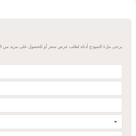
يرجى ملء النموذج أدناه لطلب عرض سعر أو للحصول على مزيد من المع