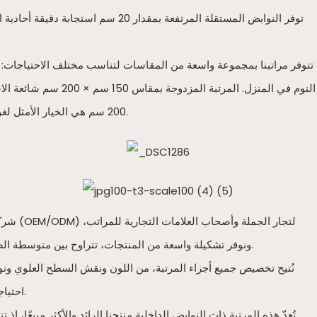
توفر النوابض المستقلة المرتفعة ب
200 سم هي الخيار الأمثل لغرف النوم الرئيسية في الفيلات. إذا كنتم ترغبون في طلب مقاس خاص بكم، فلا تترددوا في التواصل معنا.
ونوفر تشكيلة واسعة من المنتجات، تتراوح بين متوسطة الصلابة والناعمة والصلبة. تشمل منتجاتنا مراتب زنبركية، ومراتب إسفنجية، ومراتب ضغط، ومراتب فندقية، بجودة فائقة وأسعار تنافسية.
نُتيح تخصيص جميع أجزاء المرتبة، من اللون ونقش السطح العلوي ونوع
احتياجات الأسواق المختلفة. نساعد عملاءنا على بناء علاماتهم التجارية ونجاح أعمالهم.
تُعدّ هذه المرتبة ذات النوابض الداخلية منتجنا الرائد والأكثر مبيعًا،