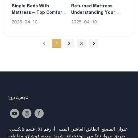
Single Beds With
Returned Mattress:
Mattress – Top Comfort
Understanding Your
Choices
Rights And Options
2025
04
10
2025
04
10
1
2
3
تواصل معنا
عنوان المصنع: الطابق العاشر، المبنى أ، رقم 81، قسم تانكسي،
طريق بيهوا، تانكسي، لونغجيانغ، شوند، مدينة فوشان، مقاطعة