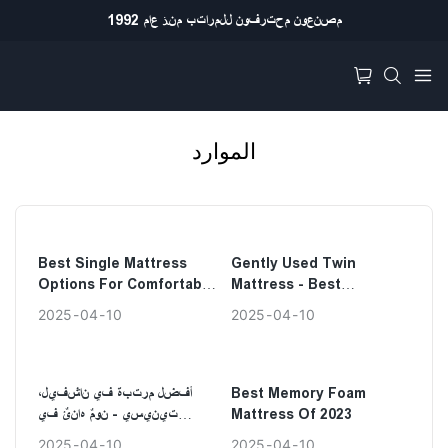
مصنعون محترفون للمراتب منذ عام 1992
الموارد
Best Single Mattress
Gently Used Twin
Options For Comfortable
Mattress - Best
Sleep
Secondhand Finds
2025
04
10
2025
04
10
Best Memory Foam
أفضل مرتبة في ناشفيل،
Mattress Of 2023
تينيسي - نومٌ هانئٌ في
انتظارك
2025
04
10
2025
04
10