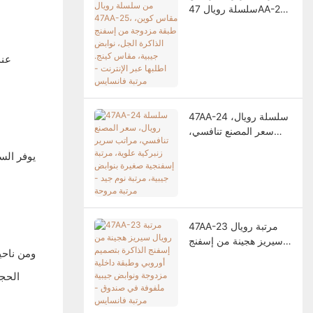
سلسلة رويال 47AA-25،
مقاس كوين، طبقة
مزدوجة من إسفنج
الذاكرة الجل، نوابض
عند
جيبية، مقاس كينج. اطلبها
عبر الإنترنت - مرتبة
فانسايس
47AA-24 سلسلة رويال،
سعر المصنع تنافسي،
مراتب سرير زنبركية
علوية، مرتبة إسفنجية
صغيرة بنوابض جيبية،
مرتبة نوم جيد - مرتبة
مروحة
47AA-23 مرتبة رويال
سيريز هجينة من إسفنج
الذاكرة بتصميم أوروبي
وطبقة داخلية مزدوجة
الحجم
ونوابض جيبية ملفوفة في
صندوق - مرتبة فانسايس