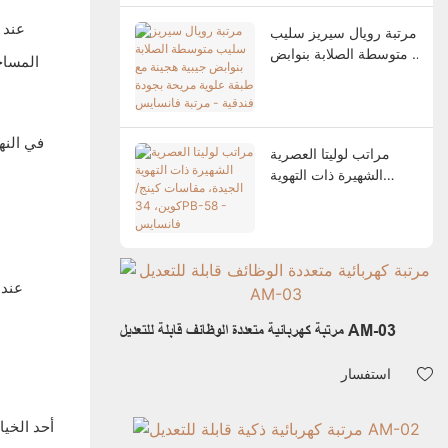
عند 
مرتبة رويال سيريز سليب
متوسطة الصلابة بنوابض
المساح
جيبية هجينة مع طبقة
علوية مريحة بجودة
فندقية - مرتبة فانسايس
في النه
مراتب لوليتا العصرية
الشهيرة ذات التهوية
الجيدة، مقاسات كينج/
كوين، 34PB-58 -
فانسايس
عندم
مرتبة كهربائية متعددة الوظائف قابلة للتعديل AM-03
استفسار
أحد الخي