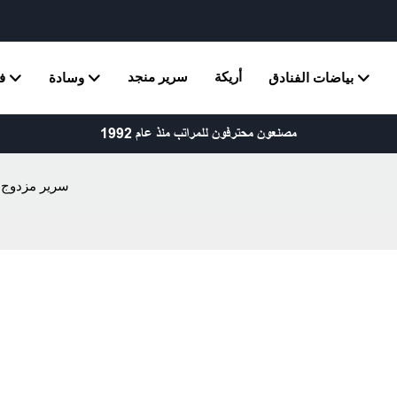
أريكة
سرير منجد
بياضات الفنادق
وسادة
ف
مصنعون محترفون للمراتب منذ عام 1992
سرير مزدوج مع مرتب