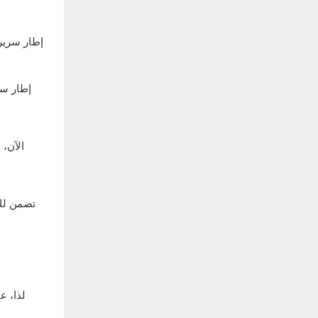
إطار سرير 
إطار سر
الآن،
تضمن لك 
لذا، ع