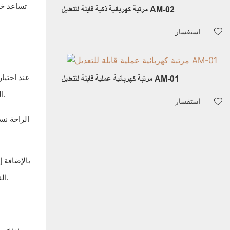
تساعد خصا
مرتبة كهربائية ذكية قابلة للتعديل AM-02
استفسار
عند اختيا
مرتبة كهربائية عملية قابلة للتعديل AM-01
البعض الآخر سطحًا أكثر صلابة للحصول على دعم إضافي. من المهم جدًا العثور على التوازن الذي يناسبك بشكل أفضل من حيث الراحة والدعم.
استفسار
الراحة نس
بالإضافة إ
الفقري وتعزز وضعية صحية. تتميز مراتب الإسفنج الذكي، على وجه الخصوص، بقدرتها على توفير الدعم المستهدف لمناطق مختلفة من الجسم.