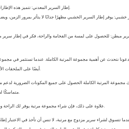
إطار السرير المعدني: تتميز هذه الإطارات بمتانتها وتصميمها الأنيق. إنها خيار شائع لغرف النوم المعاصرة.
خشبي: يوفر إطار السرير الخشبي مظهرًا جذابًا لا يتأثر بمرور الزمن، وي
ير مبطن: للحصول على لمسة من الفخامة والراحة، فكر في إطار سرير مب
 دعونا نتحدث عن أهمية مجموعة المرتبة الكاملة. عندما تستثمر في مجمو
أيضًا على الملحقات الأساسية التي تكملها، مثل زنبرك الصندوق أو القاعدة القابلة للتعديل.
مجموعة المرتبة الكاملة الحصول على جميع المكونات الضرورية لدعم مرتبت
متماسكًا لسريرك ويزيل متاعب البحث عن قطع منفصلة لإكمال ترتيبات نومك.
علاوة على ذلك، فإن شراء مجموعة مرتبة يوفر لك الراحة وراحة البال، مع العلم أن جميع المكونات مصممة للعمل معًا بانسجام.
ندما تتسوق لشراء سرير مزدوج مع مرتبة، لا تنس أن تأخذ في الاعتبار إطا