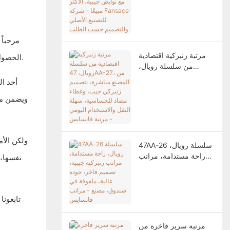
نوابض جيبية، الأكثر مبيعًا
- شركة Fansace للتصنيع
الأصلي والتصميم حسب
مرحباً
الطلب
مرتبة زنبركية اقتصادية
الحصول على السرير والمرتبة المناسبين أمر بالغ الأهمية. يمكن أن يوفر السرير المزدوج، مع مرتبة مختارة بعناية، التوازن المثالي بين الراحة والدعم.
من سلسلة رويال،
47AA-27، من المصنع
أحد ا
مباشرة، بتصميم زنبركي
ويضمن مل
جيب، وغطاء مضاد
للحساسية، سهلة النقل
والاستخدام اليومي -
مرتبة فانسايس
ولكن الأم
47AA-26 سلسلة رويال،
راحة مستدامة، مراتب
نفسها، 
زنبركية جيبية، تصميم
فاخر، جودة عالية،
ملفوفة في صندوق،
تابعونا
مصنع - مراتب فانسايس
مرتبة سرير فاخرة من