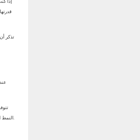
إذا كن
قدرتها
تذكر أن
عندم
تتوفر
النمط الذي يناسب ذوقك وديكور غرفة نومك بشكل أفضل. لا يوفر إطار السرير القوي الاستقرار فحسب، بل يضيف أيضًا لمسة من الرقي إلى غرفتك.