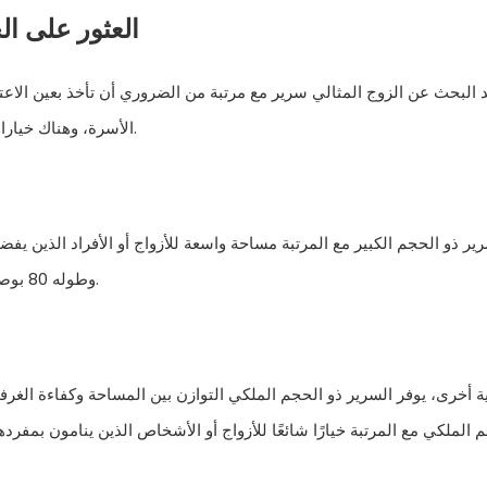
العثور على ا
 البحث عن الزوج المثالي
سرير مع مرتبة
من الضروري أن تأخذ بعين الاع
الأسرة، وهناك خياران شائعان هما الأسرة ذات الحجم الكبير والأسرة ذات الحجم الكبير.
وطوله 80 بوصة، مما يضمن سطح نوم مريحًا ويسمح بالحركة بسهولة طوال الليل.
 الملكي مع المرتبة خيارًا شائعًا للأزواج أو الأشخاص الذين ينامون بمفر