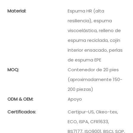
Material:
Espuma HR (alta
resiliencia), espuma
viscoelástica, relleno de
espuma reciclada, cojín
interior ensacado, perlas
de espuma EPE
MOQ:
Contenedor de 20 pies
(aproximadamente 150-
200 piezas)
ODM & OEM:
Apoyo
Certificados:
Certipur-US, Okeo-tex,
ECO, ISPA, CFR1633,
BS7177, ISO9001, BSCI, SQP,