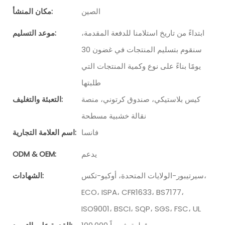
الصين
مكان المنشأ:
ابتداءً من تاريخ استلامنا للدفعة المقدمة،
موعد التسليم:
سنقوم بتسليم المنتجات في غضون 30
يومًا بناءً على نوع وكمية المنتجات التي
طلبتها
كيس بلاستيكي، صندوق كرتوني، منصة
التعبئة والتغليف:
نقالة خشبية مسطحة
فانسا
اسم العلامة التجارية:
يدعم
ODM & OEM:
سيرتيبور-الولايات المتحدة، أوكيو-تكس،
الشهادات:
ECO، ISPA، CFR1633، BS7177،
ISO9001، BSCI، SQP، SGS، FSC، UL