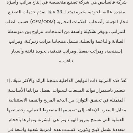
شركة فانسايس هي شركة تصنيع متخصصة في إنتاج مراتب وأسرّة
منجدة عالية الجودة، بخبرة تمتد لـ 33 عامًا. نقدم خدمات التصنيع
حسب الطلب (OEM/ODM) لتجار الجملة وأصحاب العلامات التجارية
للمراتب، ونوفر تشكيلة واسعة من المنتجات، تتراوح بين متوسطة
الصلابة والناعمة والصلبة. تشمل منتجاتنا مراتب زنبركية، ومراتب
إسفنجية، ومراتب ضغط، ومراتب فندقية، بجودة فائقة وأسعار
تنافسية.
تُعدّ هذه المرتبة ذات النوابض الداخلية منتجنا الرائد والأكثر مبيعًا، إذ
تتصدر باستمرار قوائم المبيعات لسنوات. بفضل مزاياها الأساسية
المتمثلة في تحقيق التوازن بين الدعم المريح والقيمة الاستثنائية
مقابل السعر، بالإضافة إلى تصميمها المضغوط العملي، وخصائصها
العملية التي تسمح بمرور الهواء وتراعي البشرة، وتوفرها بأحجام
متعددة تشمل كينج وكوين، اكتسبت هذه المرتبة شعبية واسعة في