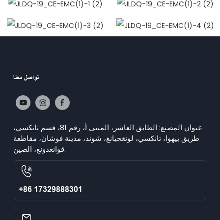
تواصل معنا
عنوان المصنع: الطابق العاشر، المبنى أ، رقم 81، قسم تانكسي،
طريق بيهوا، تانكسي، لونغجيانغ، شوند، مدينة فوشان، مقاطعة
قوانغدونغ، الصين.
+86 17329888301