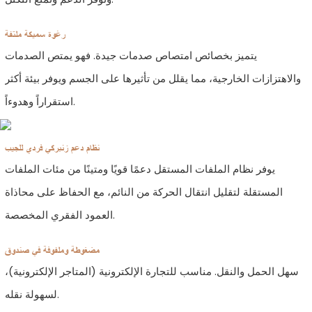
رغوة سميكة ملتفة
يتميز بخصائص امتصاص صدمات جيدة. فهو يمتص الصدمات
والاهتزازات الخارجية، مما يقلل من تأثيرها على الجسم ويوفر بيئة أكثر
استقراراً وهدوءاً.
نظام دعم زنبركي فردي للجيب
يوفر نظام الملفات المستقل دعمًا قويًا ومتينًا من مئات الملفات
المستقلة لتقليل انتقال الحركة من النائم، مع الحفاظ على محاذاة
العمود الفقري المخصصة.
مضغوطة وملفوفة في صندوق
سهل الحمل والنقل. مناسب للتجارة الإلكترونية (المتاجر الإلكترونية)،
لسهولة نقله.