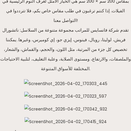
بمقاس 200 سم × 200 سم هي الخيار الأمثل لغرف النوم الرئيسية في
الفيلات. إذا كنتم ترغبون في طلب مقاس خاص بكم، فلا تترددوا في
التواصل معنا!
تقدم شركة فانسايس للمراتب مجموعة متنوعة من السلاسل: ناتشورال
فريش، لوليتا، رويال، فينوس، إيزي جو، إي كوميرس، وغيرها. يمكننا
تخصيص كل جزء من المرتبة، مثل اللون، والحجم، والقماش، والشعار،
والملصقات، والارتفاع، ومستوى الصلابة، وعلبة التغليف، لتلبية الاحتياجات
المختلفة للأسواق المتنوعة.