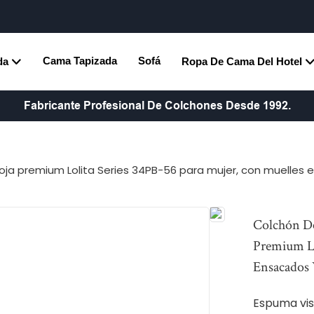
Cama Tapizada
Sofá
da
Ropa De Cama Del Hotel
Fabricante Profesional De Colchones Desde 1992.
soja premium Lolita Series 34PB-56 para mujer, con muelles
Colchón De
Premium Lo
Ensacados 
Espuma vis