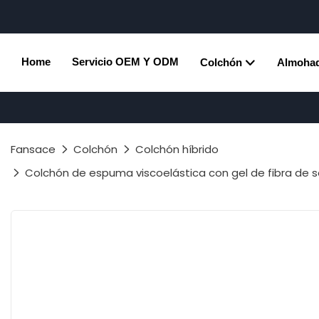
Home
Servicio OEM Y ODM
Colchón
Almoha
Fansace
Colchón
Colchón híbrido
Colchón de espuma viscoelástica con gel de fibra de 