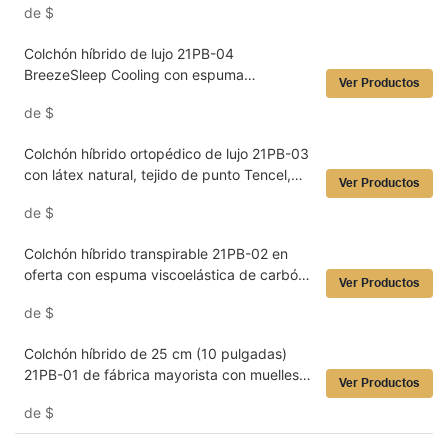
de
$
de muelles ensacados y gran confort para
hoteles y hogares.
Colchón híbrido de lujo 21PB-04
BreezeSleep Cooling con espuma
Ver Productos
viscoelástica con gel, tejido transpirable tipo
de
$
seda de hielo y sistema de soporte
ergonómico de muelles ensacados de 5
Colchón híbrido ortopédico de lujo 21PB-03
zonas. Fabricante
con látex natural, tejido de punto Tencel,
Ver Productos
borde firme y sistema de muelles
de
$
ensacados. Suministro directo de fábrica.
Confort para hoteles y uso doméstico.
Colchón híbrido transpirable 21PB-02 en
oferta con espuma viscoelástica de carbón
Ver Productos
de bambú, tejido de lujo antialérgico y
de
$
soporte de muelles ensacados para una
solución de descanso fresca e higiénica.
Colchón híbrido de 25 cm (10 pulgadas)
21PB-01 de fábrica mayorista con muelles
Ver Productos
ensacados avanzados y espuma firme de
de
$
soporte lumbar. Fácil de transportar y para
uso diario.