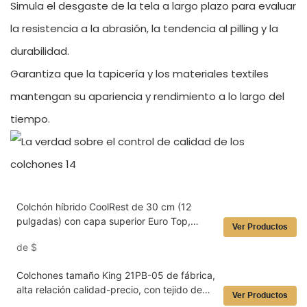
Simula el desgaste de la tela a largo plazo para evaluar
la resistencia a la abrasión, la tendencia al pilling y la
durabilidad.
Garantiza que la tapicería y los materiales textiles
mantengan su apariencia y rendimiento a lo largo del
tiempo.
Colchón híbrido CoolRest de 30 cm (12
pulgadas) con capa superior Euro Top,
Ver Productos
espuma viscoelástica con gel, látex natural
de
$
de primera calidad y soporte de muelles
ensacados de 5 zonas (34PB-01). Moderno,
Colchones tamaño King 21PB-05 de fábrica,
popular y transpirable.
alta relación calidad-precio, con tejido de
Ver Productos
punto transpirable de segunda piel, soporte