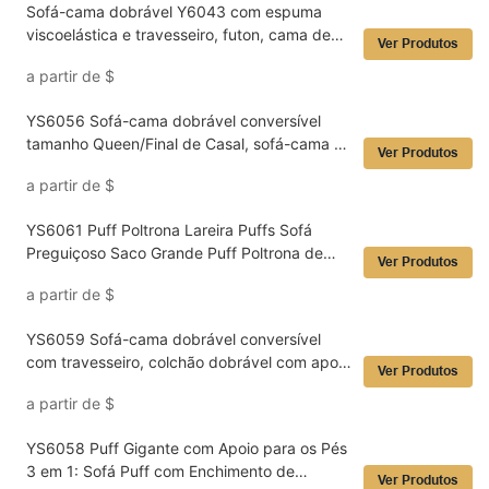
Sofá-cama dobrável Y6043 com espuma
viscoelástica e travesseiro, futon, cama de
Ver Produtos
hóspedes, atacado
a partir de
$
YS6056 Sofá-cama dobrável conversível
tamanho Queen/Final de Casal, sofá-cama de
Ver Produtos
chão, futon de espuma completa, sofá de
a partir de
$
dois lugares
YS6061 Puff Poltrona Lareira Puffs Sofá
Preguiçoso Saco Grande Puff Poltrona de
Ver Produtos
Chão Atacado
a partir de
$
YS6059 Sofá-cama dobrável conversível
com travesseiro, colchão dobrável com apoio
Ver Produtos
para as costas
a partir de
$
YS6058 Puff Gigante com Apoio para os Pés
3 em 1: Sofá Puff com Enchimento de
Ver Produtos