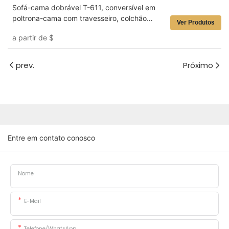
Sofá-cama dobrável T-611, conversível em
poltrona-cama com travesseiro, colchão
Ver Produtos
dobrável com apoio para as costas, ideal
a partir de
$
para sala de estar e quarto.
prev.
Próximo
Entre em contato conosco
Nome
E-Mail
Telefone/WhatsApp