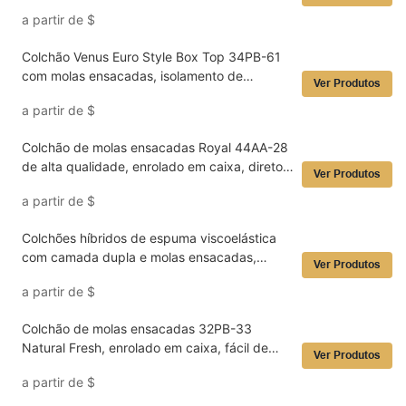
Espuma Viscoelástica e Design Ergonômico
a partir de
$
para Jogos, Disponível para Atacado.
Colchão Venus Euro Style Box Top 34PB-61
com molas ensacadas, isolamento de
Ver Produtos
movimento silencioso e suporte firme -
a partir de
$
Fansace
Colchão de molas ensacadas Royal 44AA-28
de alta qualidade, enrolado em caixa, direto
Ver Produtos
da fábrica, com ótimo preço - Fansace
a partir de
$
Colchões híbridos de espuma viscoelástica
com camada dupla e molas ensacadas,
Ver Produtos
modelo 34PA-94 Natural Fresh, embalados
a partir de
$
em caixa - Fansace
Colchão de molas ensacadas 32PB-33
Natural Fresh, enrolado em caixa, fácil de
Ver Produtos
embalar, OEM/ODM, para hotéis - Fansace
a partir de
$