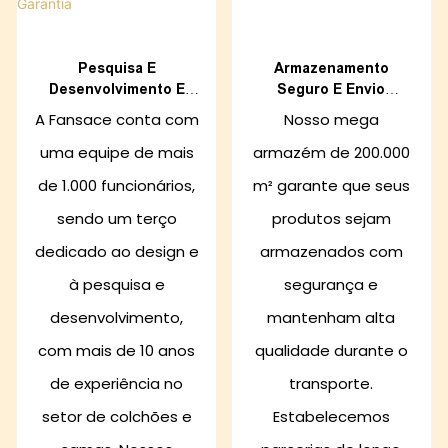
Pesquisa E
Armazenamento
Desenvolvimento E
Seguro E Envio
Qualidade Testada – 10
Internacional
A Fansace conta com
Nosso mega
Anos De Garantia
uma equipe de mais
armazém de 200.000
de 1.000 funcionários,
m² garante que seus
sendo um terço
produtos sejam
dedicado ao design e
armazenados com
à pesquisa e
segurança e
desenvolvimento,
mantenham alta
com mais de 10 anos
qualidade durante o
de experiência no
transporte.
setor de colchões e
Estabelecemos