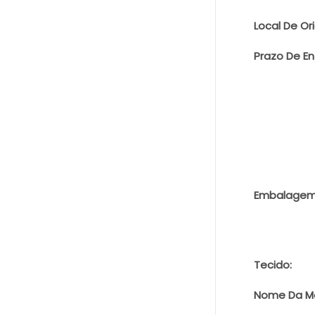
Local De Or
Prazo De En
Embalagem
Tecido:
Nome Da M