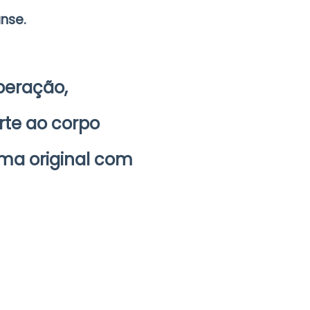
nse.
peração,
rte ao corpo
rma original com