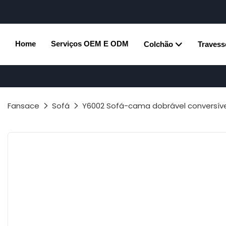
Home
Serviços OEM E ODM
Colchão
Travess
Fansace
Sofá
Y6002 Sofá-cama dobrável conversíve