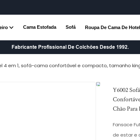
Cama Estofada
Sofá
eiro
Roupa De Cama De Hote
Fabricante Profissional De Colchões Desde 1992.
l 4 em 1, sofá-cama confortável e compacto, tamanho kin
Y6002 Sofá
Confortáv
Chão Para 
Fansace Fu
de estar e 