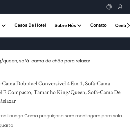
Casos De Hotel
Contato
l
Sobre Nós
Central
g/queen, sofá-cama de chão para relaxar
-Cama Dobrável Conversível 4 Em 1, Sofá-Cama
el E Compacto, Tamanho King/queen, Sofá-Cama De
Relaxar
ton Lounge Cama preguiçosa sem montagem para sala
quarto